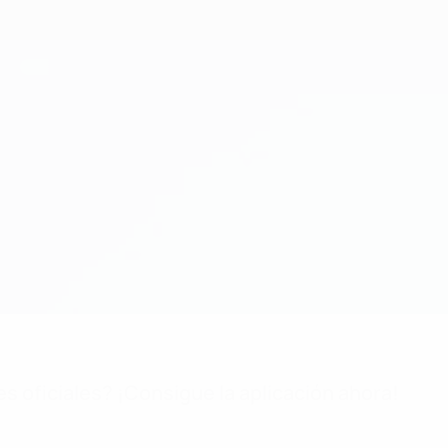
es oficiales? ¡Consigue la aplicación ahora!