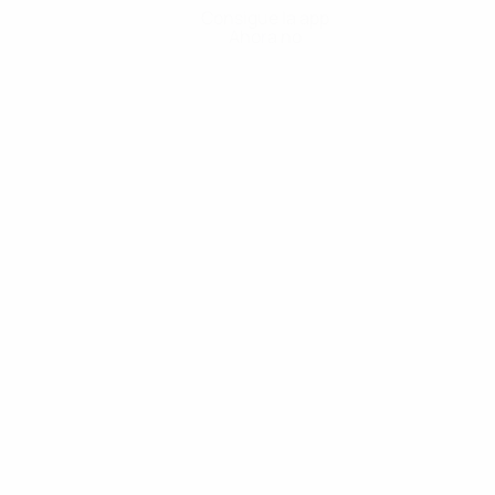
Consigue la app
Ahora no