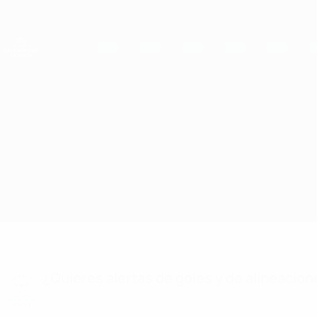
Saltar
al
contenido
UEFA Women's Champions League
principal
Resultados y estadísticas de fútbol en directo
UEFA Women's Champions League
Resumen
Novedades
Información del partido
OL Lyonnes vs St. Pölten Alineaciones
¿Quieres alertas de goles y de alineacion