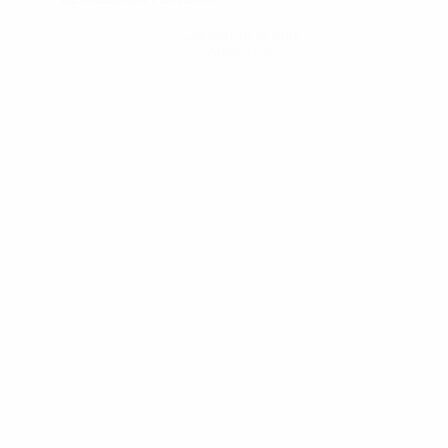
Consigue la app
Ahora no