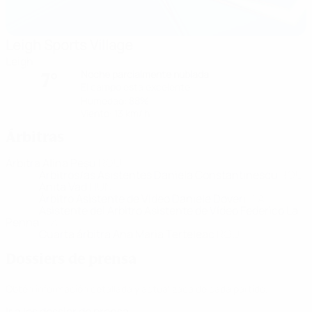
Leigh Sports Village
Leigh
Noche parcialmente nublada
7°
El campo está excelente
Humedad: 88%
Viento: 13 km/ h
Árbitras
Árbitra
Alina Peşu
ROU
Árbitros/as Asistentes
Daniela Constantinescu
ROU
Anita Vad
HUN
Árbitro Asistente de Vídeo
Daniele Doveri
ITA
Asistente del Árbitro Asistente de Vídeo
Federico La
Penna
ITA
Cuarta árbitra
Ana Maria Terteleac
ROU
Dossiers de prensa
Obtén información detallada y actualizada de cada partido.
Ir a los dossier de prensa