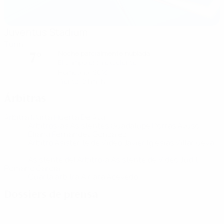
Juventus Stadium
Turín
Noche parcialmente nublada
7°
El campo está excelente
Humedad: 96%
Viento: 2 km/ h
Árbitras
Árbitra
Marta Huerta De Aza
ESP
Árbitros/as Asistentes
Guadalupe Porras Ayuso
ESP
Eliana Fernández González
ESP
Árbitro Asistente de Vídeo
Javier Iglesias Villanueva
ESP
Asistente del Árbitro/a Asistente de Vídeo
Judit
Romano Garcia
ESP
Cuarta árbitra
Ainara Acevedo
ESP
Dossiers de prensa
Obtén información detallada y actualizada de cada partido.