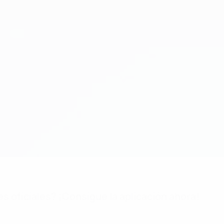
es oficiales? ¡Consigue la aplicación ahora!