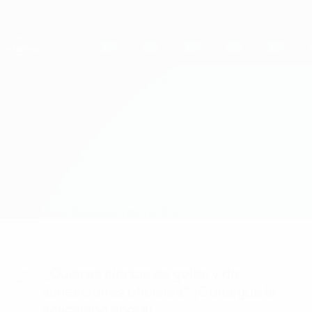
Saltar
al
contenido
UEFA Women's Champions League
Consíguela
principal
Resultados y estadísticas de fútbol en directo
UEFA Women's Champions League
Gintra vs Hearts
Novedades
Información del partido
¿Quieres alertas de goles y de
alineaciones oficiales? ¡Consigue la
aplicación ahora!