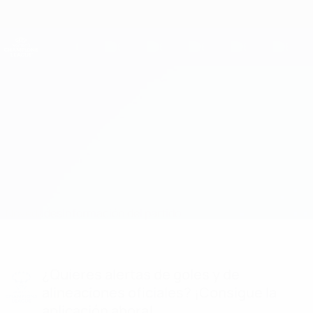
Saltar
al
contenido
UEFA Women's Champions League
Consíguela
principal
Resultados y estadísticas de fútbol en directo
UEFA Women's Champions League
HB Køge vs Riga
Novedades
Información del partido
¿Quieres alertas de goles y de
alineaciones oficiales? ¡Consigue la
aplicación ahora!