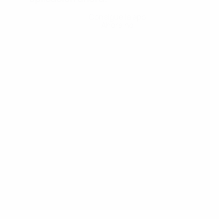
Consigue la app
Ahora no