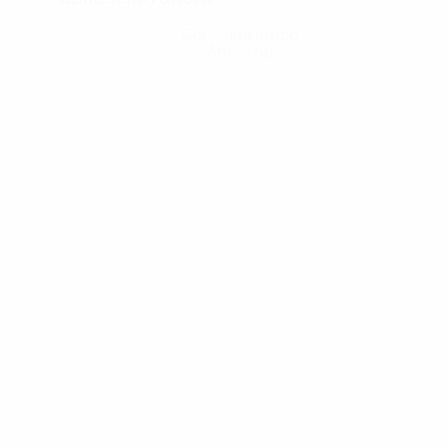
Consigue la app
Ahora no