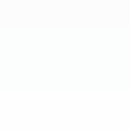
Consíguela