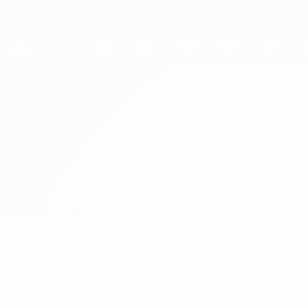
Saltar
al
contenido
UEFA Women's Champions League
Consíguela
principal
Resultados y estadísticas de fútbol en directo
UEFA Women's Champions League
Hibernian vs Espanyol
Resumen
Información del partido
¿Quieres alertas de goles y de
alineaciones oficiales? ¡Consigue la
aplicación ahora!