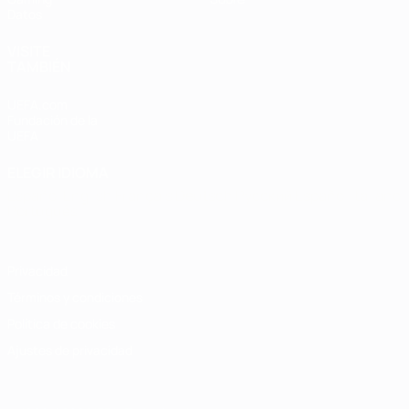
Datos
VISITE
TAMBIÉN
UEFA.com
Fundación de la
UEFA
ELEGIR IDIOMA
Español
English
Français
Deutsch
Русский
Español
Italiano
Português
Privacidad
Términos y condiciones
Política de cookies
Ajustes de privacidad