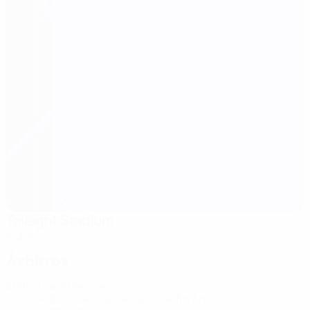
Tallaght Stadium
Dublín
Árbitros
Árbitra
Sara Persson
SWE
Árbitros/as Asistentes
Josefin Aronsson
SWE