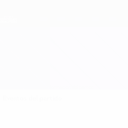
Saltar
al
contenido
Nations League y EURO Femenina
Consíguela
principal
Resultados y estadísticas de fútbol en directo
Clasificatorios Europeos Femeninos
Kazajstán vs Bulgaria
Resumen
Novedades
Información del partido
Eventos del partido