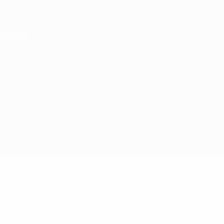
Saltar
al
contenido
Nations League y EURO Femenina
principal
Resultados y estadísticas de fútbol en directo
Clasificatorios Europeos Femeninos
Resumen
Novedades
Información del partido
Eslovenia vs Letonia