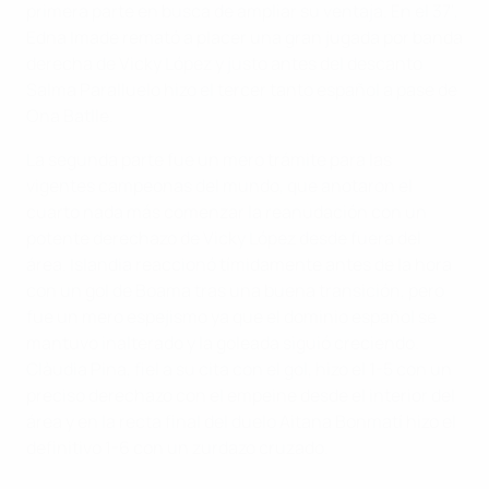
primera parte en busca de ampliar su ventaja. En el 37',
Edna Imade remató a placer una gran jugada por banda
derecha de Vicky López y justo antes del descanto
Salma Paralluelo hizo el tercer tanto español a pase de
Ona Batlle.
La segunda parte fue un mero trámite para las
vigentes campeonas del mundo, que anotaron el
cuarto nada más comenzar la reanudación con un
potente derechazo de Vicky López desde fuera del
área. Islandia reaccionó tímidamente antes de la hora
con un gol de Boama tras una buena transición, pero
fue un mero espejismo ya que el dominio español se
mantuvo inalterado y la goleada siguió creciendo.
Clàudia Pina, fiel a su cita con el gol, hizo el 1-5 con un
preciso derechazo con el empeine desde el interior del
área y en la recta final del duelo Aitana Bonmatí hizo el
definitivo 1-6 con un zurdazo cruzado.