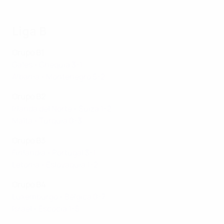
Liga B
Grupo B1
Gales - Chequia 3-1
Albania - Montenegro 5-2
Grupo B2
Irlanda del Norte - Suiza 1-2
Malta - Turquía 0-3
Grupo B3
Finlandia - Portugal 3-1
Letonia - Eslovaquia 1-2
Grupo B4
Luxemburgo - Bélgica 0-7
Israel - Escocia 1-5