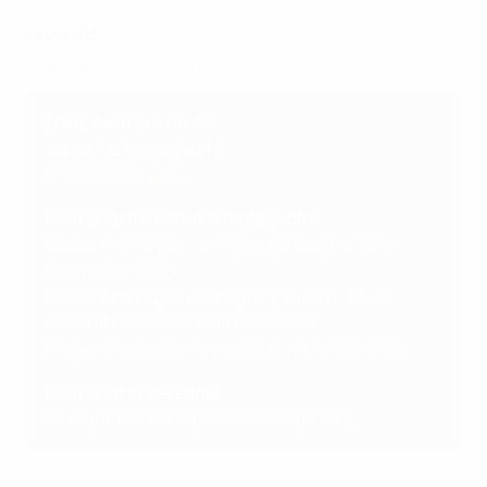
Grupo C6
Bielorrusia - Armenia 6-0
¿Qué es lo próximo?
Sorteo de los play-offs
Jueves 18 de junio
Fechas de los partidos de play-offs
Ronda 1 de los play-offs (ida y vuelta): 7-13 de
octubre de 2026
Ronda 2 de los play-offs (ida y vuelta): 25 de
noviembre-5 de diciembre de 2026
Play-offs interconfederativos: febrero de 2027
Fechas de la fase final
24 de junio a 25 de julio de 2027 (Brasil)