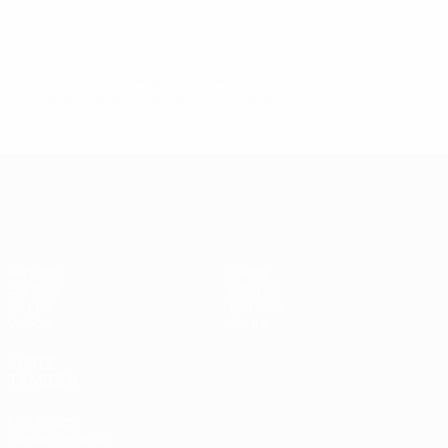
© 1998-2026 UEFA. All rights reserved.
Última actualización: miércoles, 10 de junio de 2026
Clasificatorios Europeos Femeninos
Partidos
Datos
Sorteos
Equipos
Grupos
Noticias
Vídeos
Sobre
VISITE
TAMBIÉN
UEFA.com
Fundación de la