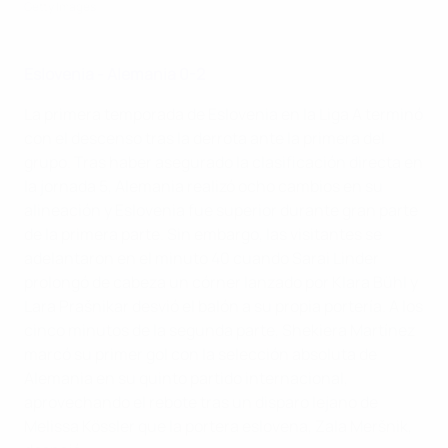
Getty Images
Eslovenia - Alemania 0-2
La primera temporada de Eslovenia en la Liga A terminó
con el descenso tras la derrota ante la primera del
grupo. Tras haber asegurado la clasificación directa en
la jornada 5, Alemania realizó ocho cambios en su
alineación y Eslovenia fue superior durante gran parte
de la primera parte. Sin embargo, las visitantes se
adelantaron en el minuto 40 cuando Sarai Linder
prolongó de cabeza un córner lanzado por Klara Bühl y
Lara Prašnikar desvió el balón a su propia portería. A los
cinco minutos de la segunda parte, Shekiera Martínez
marcó su primer gol con la selección absoluta de
Alemania en su quinto partido internacional,
aprovechando el rebote tras un disparo lejano de
Melissa Kössler que la portera eslovena, Zala Meršnik,