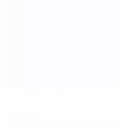
Suecia e Italia empataron a dos
FIGC via Getty Images
Suecia - Italia 2-2
Suecia remontó dos goles en contra para empatar con