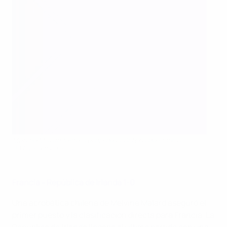
Melvine Malard festeja el gol de la victoria de Francia
UEFA via Getty Images
Francia - República de Irlanda 1-0
Una acrobática chilena de Melvine Malard aseguró el
primer puesto y la clasificación directa para Francia. La