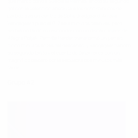
que marcó contra Suecia el viernes, anotó su segundo
gol con la selección absoluta a los ocho minutos de
partido tras un centro de Sofie Bredgaard. Amalie
Vangsgaard puso el 0-2 seis minutos después, pero
Serbia no tardó en responder con un disparo lejano de
Allegra Poljak. Pernille Harder transformó un penalti
cinco minutos antes del descanso, y Vangsgaard anotó
su segundo tanto y el cuarto de Dinamarca con un
magnífico disparo por la escuadra dos minutos más
tarde.
Grupo A2