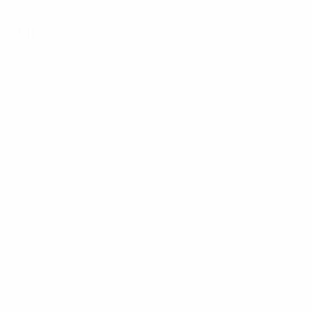
Liga C
Grupo C1
Estonia - Bosnia y Herzegovina 1-1
Lituania - Liechtenstein 2-0
Grupo C2
Croacia - Bulgaria 4-0
Gibraltar - Kosovo 0-8
Grupo C3
Hungría - Andorra 6-1
Macedonia del Norte - Azerbaiyán 1-3
Grupo C4
Georgia - Grecia 2-3
Grupo C5
Chipre - Moldavia 0-2