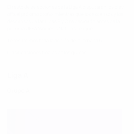
El resto de selecciones de la Liga A disputarán los play-
offs el próximo otoño, mientras que los ascensos y los
descensos de las Ligas B y C se decidirán antes de la
próxima UEFA Women's Nations League.
Te resumimos toda la acción de la jornada 6.
Clasificaciones finales de los grupos
Liga A
Grupo A1