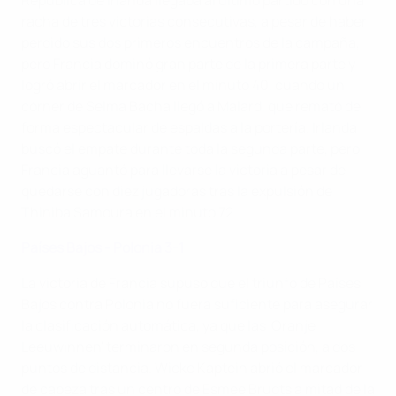
República de Irlanda llegaba al último partido con una
racha de tres victorias consecutivas, a pesar de haber
perdido sus dos primeros encuentros de la campaña,
pero Francia dominó gran parte de la primera parte y
logró abrir el marcador en el minuto 40, cuando un
córner de Selma Bacha llegó a Malard, que remató de
forma espectacular de espaldas a la portería. Irlanda
buscó el empate durante toda la segunda parte, pero
Francia aguantó para llevarse la victoria a pesar de
quedarse con diez jugadoras tras la expulsión de
Thiniba Samoura en el minuto 72.
Países Bajos - Polonia 3-1
La victoria de Francia supuso que el triunfo de Países
Bajos contra Polonia no fuera suficiente para asegurar
la clasificación automática, ya que las 'Oranje
Leeuwinnen' terminaron en segunda posición, a dos
puntos de distancia. Wieke Kaptein abrió el marcador
de cabeza tras un centro de Esmee Brugts a mitad de la