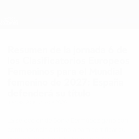
Saltar
al
contenido
Nations League y EURO Femenina
Consíguela
principal
Resultados y estadísticas de fútbol en directo
Clasificatorios Europeos Femeninos
Resumen de la jornada 6 de
los Clasificatorios Europeos
Femeninos para el Mundial
femenino de 2027: España
defenderá su título
martes, 9 de junio de 2026
La selección de Sonia Bermúdez ganó con
contundencia a Islandia para certificar su
pase a la fase final del Mundial 2027.