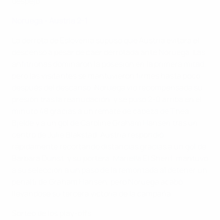
despejó.
Noruega - Austria 2-1
La derrota de Eslovenia supuso que Austria evitara el
descenso a pesar de caer derrotada ante Noruega. Las
anfitrionas dominaron la posesión en la primera mitad,
pero las visitantes se mantuvieron firmes hasta poco
después del descanso. Noruega vio recompensada su
presión tras la reanudación, y se puso 2-0 arriba en el
minuto 48 gracias a un remate de cabeza de Thea
Bjelde y a un gol de Caroline Graham Hansen tras un
centro de Julie Blakstad. Austria respondió
rápidamente recortando distancias gracias a un gol de
Barbara Dunst, y su portera, Mariella El Sherif, mantuvo
a su selección a un paso de la remontada al detener un
penalti de Graham Hansen, pero Noruega acabó
llevándose su tercera victoria de la campaña.
Sorteo de los play-offs