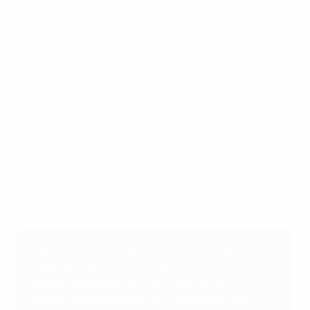
con ventaja para los ganadores de la ronda 1 de la ruta
1, que jugarán en casa el partido de vuelta.
Las siete ganadoras de la ronda 2 de los play-offs
mejor
clasificadas según el ranking general de los
Clasificatorios Europeos Femeninos 2026
se clasifican
directamente para la Copa Mundial Femenina de la
FIFA de 2027. El único ganador restante de la ronda 2 de
los play-offs se clasifica para el play-off entre
confederaciones de la Copa Mundial. Las selecciones
europeas accederán directamente en la segunda fase
de los play-offs entre confederaciones que se
disputará en febrero de 2027.
Clasificatorios Europeos Femeninos para la
Copa del Mundo Femenina 2027
Número de plazas UEFA en la fase final: 11
Número de plazas de la UEFA en los play-offs