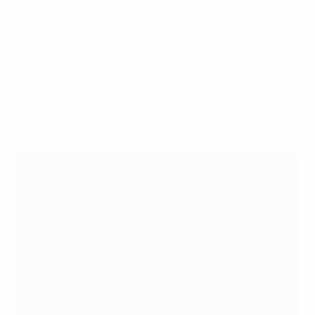
Alemania, que se ha clasificado para las diez
ediciones de la fase final del Mundial.
Israel, Kazajistán, Kosovo y Lituania disputan por
primera vez los play-offs para un gran torneo.
Gales venció a Albania tanto en casa como a
domicilio en la fase de grupos de la clasificación.
Eliminatorias de la ronda 2
Eslovaquia / Ucrania - Grecia / Inglaterra
Finlandia / Serbia - Bielorrusia / Italia
Irlanda del Norte / Portugal - Croacia / Islandia
Albania / Gales - Rumanía / Noruega
Israel / Suiza - Kosovo / Austria
Chequia / Escocia - Lituania / Suecia
Bélgica / Polonia - Kazajistán / República de
Irlanda