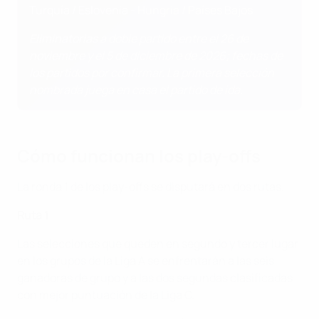
Turquía / Eslovenia - Hungría / Países Bajos
Eliminatorias a doble partido entre el 26 de
noviembre y el 5 de diciembre de 2026; fechas de
los partidos por confirmar. La primera selección
nombrada juega en casa el partido de ida.
Cómo funcionan los play-offs
La ronda 1 de los play-offs se disputará en dos rutas.
Ruta 1
Las selecciones que queden en segundo y tercer lugar
en los grupos de la Liga A se enfrentarán a las seis
ganadoras de grupo y a las dos segundas clasificadas
con mejor puntuación de la Liga C.