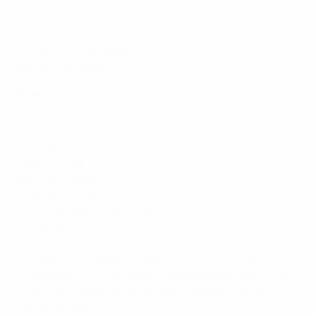
Kazajistán - República de Irlanda
Kosovo - Austria
Hungría - Países Bajos
Bielorrusia - Italia
Ruta 2
Albania - Gales
Turquía - Eslovenia
Eslovaquia - Ucrania
Israel - Suiza
Bélgica - Polonia
Chequia - Escocia
Irlanda del Norte - Portugal
Finlandia - Serbia
Eliminatorias a doble partido entre el 7 y el 13 de
octubre de 2026; fechas de los partidos por confirmar.
La primera selección nombrada juega en casa el
partido de ida.