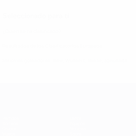
Seleccionado para ti
¿Quién se ha clasificado?
Resultados de los Clasificatorios Europeos
Máximas goleadoras: Weir, Wullaert, Imade, Jonušaitė
Clasificatorios Europeos Femeninos
Partidos
Datos
Sorteos
Equipos
Grupos
Noticias
Vídeos
Sobre