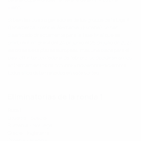
juego.
Si bien las cuatro ganadoras de los grupos de la Liga A
(Dinamarca, Francia, Alemania y España) se han
clasificado directamente para la fase final que se
celebrará en Brasil del 24 de junio al 25 de julio de 2027,
las otras siete plazas europeas, más una plaza para el
play-off interconfederal de febrero, se decidirán en los
enfrentamientos de octubre y noviembre/diciembre,
todos ellos determinados en este sorteo.
Eliminatorias de la ronda 1
Ruta 1
Lituania - Suecia
Rumanía - Noruega
Grecia - Inglaterra
Croacia - Islandia