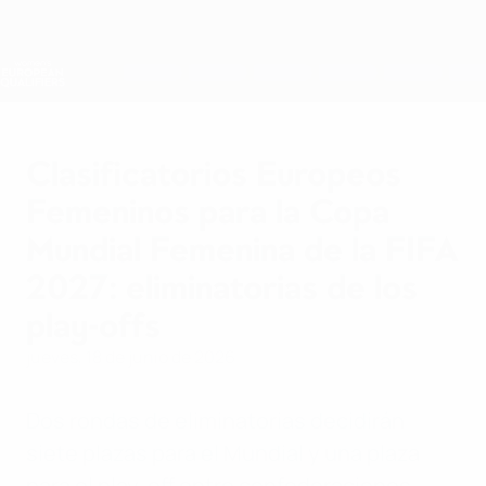
Saltar
al
contenido
Nations League y EURO Femenina
Consíguela
principal
Resultados y estadísticas de fútbol en directo
Clasificatorios Europeos Femeninos
Clasificatorios Europeos
Femeninos para la Copa
Mundial Femenina de la FIFA
2027: eliminatorias de los
play-offs
jueves, 18 de junio de 2026
Dos rondas de eliminatorias decidirán
siete plazas para el Mundial y una plaza
para el play-off entre confederaciones.