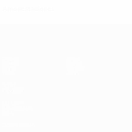
Amonestaciones
Clasificatorios Europeos Femeninos
Partidos
Datos
Sorteos
Equipos
Grupos
Noticias
Vídeos
Sobre
VISITE
TAMBIÉN
UEFA.com
Fundación de la
UEFA
ELEGIR IDIOMA