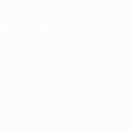
Español
English
Français
Deutsch
Русский
Español
Italiano
Português
Descarga la app oficial
Privacidad
Términos y condiciones
Política de cookies
Ajustes de privacidad
© 1998-2026 UEFA. Todos los derechos reservados
La palabra UEFA, el logo de la UEFA y todas las marcas relacionadas
con las competiciones de la UEFA están protegidas por las marcas
registradas y/o por el copyright de UEFA. Se prohíbe el uso de estas
marcas registradas para uso comercial. El uso de UEFA.com
significa la aceptación de sus Términos, Condiciones y Política de
Privacidad.