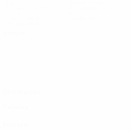
Goles
Goles encajados
3,34 media por partido
0,5 media por partido
6
0
Tarjetas amarillas
Tarjetas rojas
1 media por partido
Ataque
Distribución
Defensa
Portería