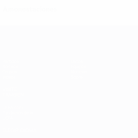
Amonestaciones
Clasificatorios Europeos Femeninos
Partidos
Datos
Sorteos
Equipos
Grupos
Noticias
Vídeos
Sobre
VISITE
TAMBIÉN
UEFA.com
Fundación de la
UEFA
ELEGIR IDIOMA