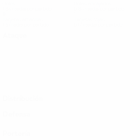
Goles
Goles encajados
1,84 media por partido
0,84 media por partido
9
1
Tarjetas amarillas
Tarjetas rojas
1,5 media por partido
0,17 media por partido
Ataque
Distribución
Defensa
Portería