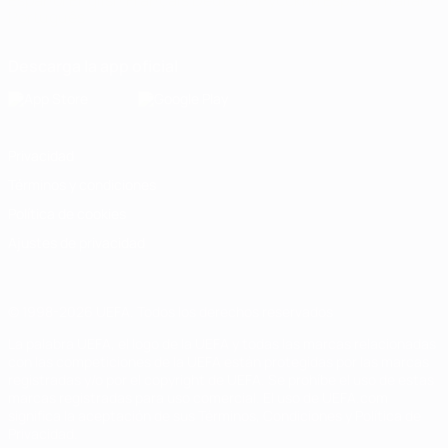
Español
English
Français
Deutsch
Русский
Español
Italiano
Português
Descarga la app oficial
Privacidad
Términos y condiciones
Política de cookies
Ajustes de privacidad
© 1998-2026 UEFA. Todos los derechos reservados
La palabra UEFA, el logo de la UEFA y todas las marcas relacionadas
con las competiciones de la UEFA están protegidas por las marcas
registradas y/o por el copyright de UEFA. Se prohíbe el uso de estas
marcas registradas para uso comercial. El uso de UEFA.com
significa la aceptación de sus Términos, Condiciones y Política de
Privacidad.