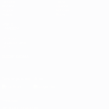
Partidos
Datos
Sorteos
Equipos
Grupos
Noticias
Vídeos
Sobre
VISITE
TAMBIÉN
UEFA.com
Fundación de la
UEFA
ELEGIR IDIOMA
Español
English
Français
Deutsch
Русский
Español
Italiano
Português
Descarga la app oficial
Privacidad
Términos y condiciones