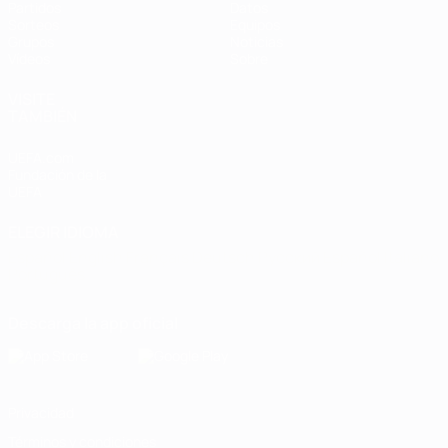
Partidos
Datos
Sorteos
Equipos
Grupos
Noticias
Vídeos
Sobre
VISITE
TAMBIÉN
UEFA.com
Fundación de la
UEFA
ELEGIR IDIOMA
Español
English
Français
Deutsch
Русский
Español
Italiano
Português
Descarga la app oficial
Privacidad
Términos y condiciones