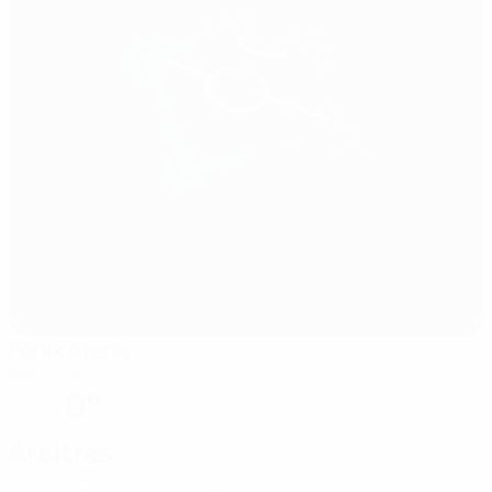
Fönix Arena
Debrecen
0°
Árbitras