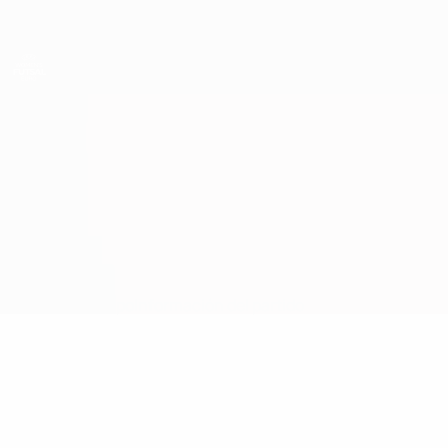
Saltar
al
contenido
principal
Eurocopa Femenina de Fútbol Sala de la UEFA
Eslovenia vs Latvia
Novedades
Grupo
Información del partido