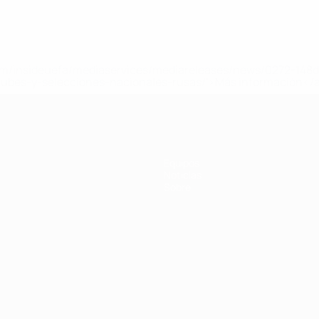
a.com/insideuefa/mediaservices/mediareleases/news/0272-14
lubes-y-selecciones-nacionales-rusas/'>Más información</
e la UEFA
Equipos
Noticias
Sobre
Português