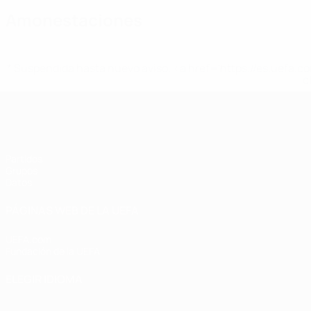
Amonestaciones
* Suspendida hasta nuevo aviso. <a href='https://es.uef
c
Eurocopa Femenina de Fútbol Sala d
Partidos
Grupos
Datos
PÁGINAS WEB DE LA UEFA
UEFA.com
Fundación de la UEFA
ELEGIR IDIOMA
Español
English
Français
Deutsch
Русский
Español
Italiano