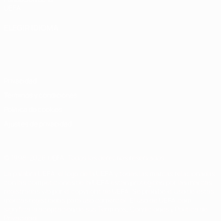
UEFA
ELEGIR IDIOMA
Español
English
Français
Deutsch
Русский
Español
Italiano
Português
Privacidad
Términos y condiciones
Política de cookies
Ajustes de privacidad
© 1998-2026 UEFA. Todos los derechos reservados
La palabra UEFA, el logo de la UEFA y todas las marcas relacionadas
con las competiciones de la UEFA están protegidas por las marcas
registradas y/o por el copyright de UEFA. Se prohíbe el uso de estas
marcas registradas para uso comercial. El uso de UEFA.com
significa la aceptación de sus Términos, Condiciones y Política de
Privacidad.