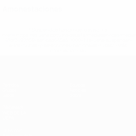
Amonestaciones
* Suspendida hasta nuevo aviso. <a
href='https://es.uefa.com/insideuefa/mediaservices/medi
148df3492859-aef1bad645a5-1000--fifa-uefa-suspenden-
a-los-clubes-y-selecciones-nacionales-rusas/'>Más
información</a>
Eurocopa Femenina de Fútbol Sala d
Partidos
Equipos
Grupos
Noticias
Datos
Sobre
PÁGINAS
WEB DE LA
UEFA
UEFA.com
Fundación de la