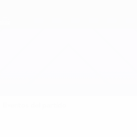
Saltar
al
contenido
Nations League y EURO Femenina
Consíguela
principal
Resultados y estadísticas de fútbol en directo
UEFA Women's Nations League
Georgia vs Luxemburgo
Resumen
Novedades
Información del partido
Eventos del partido