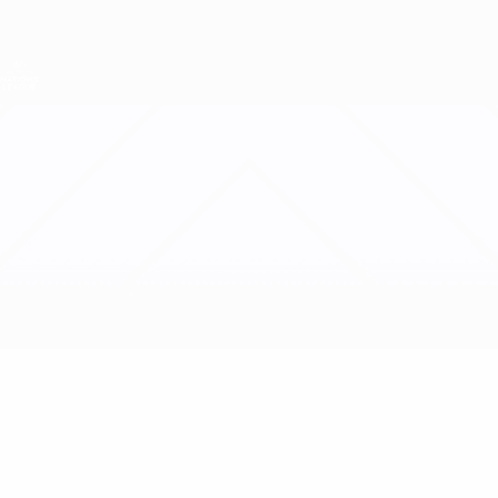
Saltar
al
contenido
Nations League y EURO Femenina
Consíguela
principal
Resultados y estadísticas de fútbol en directo
UEFA Women's Nations League
Eslovaquia vs Finlandia
Resumen
Novedades
Información del partido