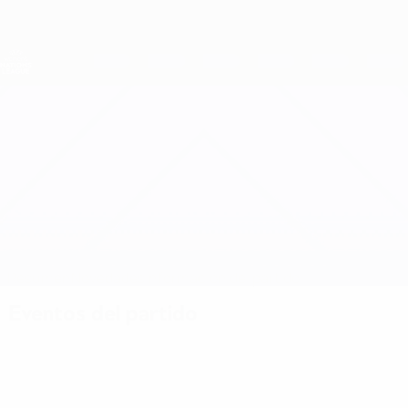
Saltar
al
contenido
Nations League y EURO Femenina
Consíguela
principal
Resultados y estadísticas de fútbol en directo
UEFA Women's Nations League
Turquía vs Georgia
Resumen
Novedades
Información del partido
Eventos del partido