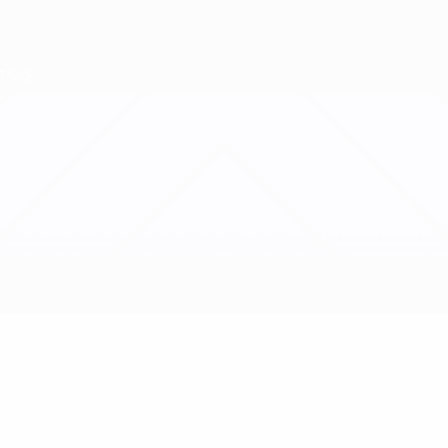
Saltar
al
contenido
Nations League y EURO Femenina
Consíguela
principal
Resultados y estadísticas de fútbol en directo
UEFA Women's Nations League
Chipre vs Malta
Novedades
Grupo
Información del partido