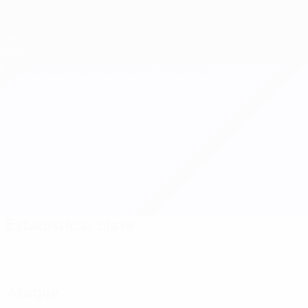
Saltar
al
contenido
Nations League y EURO Femenina
principal
Resultados y estadísticas de fútbol en directo
UEFA Women's Nations League
Novedades
Grupo
Información del partido
Alemania vs Austria
Estadísticas clave
Ataque