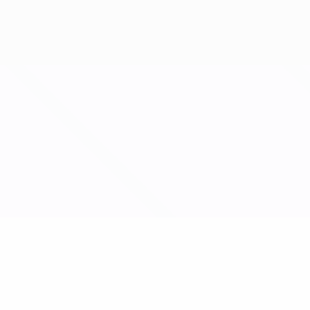
Consíguela