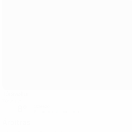
Tórsvøllur
Tórshavn
8°
Soleado
El campo está excelente
Árbitras