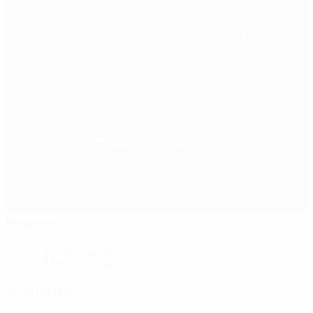
Hrvace
Hrvace
14°
Nublado
El campo está húmedo
Árbitras