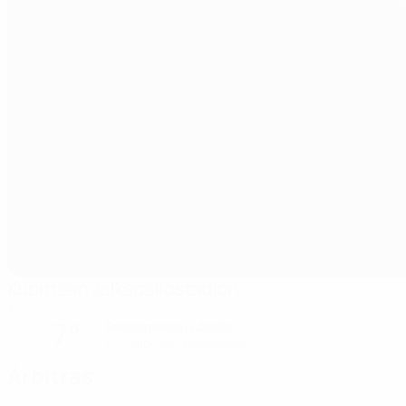
Kupittaan Jalkapallostadion
Turku
7°
Parcialmente nublado
El campo está excelente
Árbitras