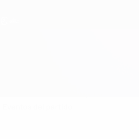
Saltar
al
contenido
principal
Europeo femenino sub-17 de la UEFA
Países Bajos vs Eslovaquia
Resumen
Novedades
Información del partido
Eventos del partido