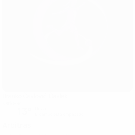
Branko Čavlović-Čavlek
Karlovac
13°
Lluvia
El campo está empapado
Árbitras