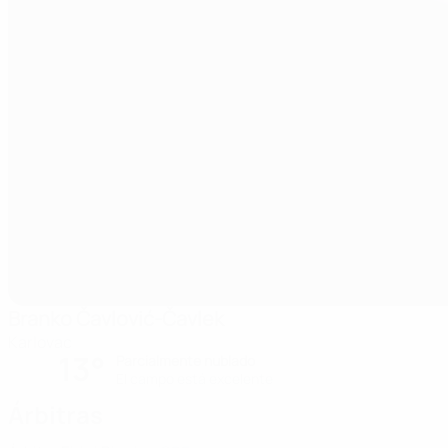
Branko Čavlović-Čavlek
Karlovac
13°
Parcialmente nublado
El campo está excelente
Árbitras