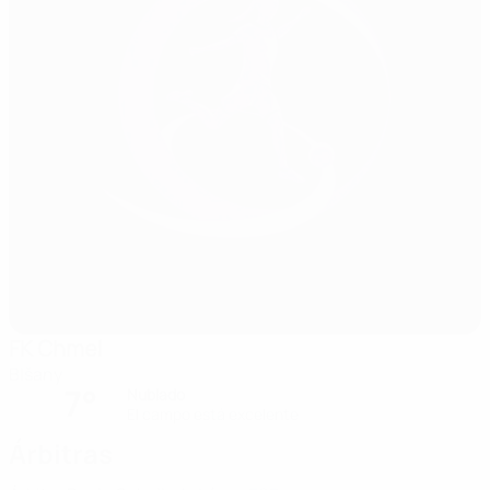
FK Chmel
Blšany
7°
Nublado
El campo está excelente
Árbitras