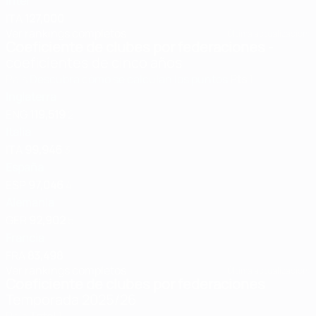
Inter
ITA
127,000
Ver rankings completos
Última actualización:
Coeficiente de clubes por federaciones
-
coeficientes de cinco años
País
Descubra cómo se calculan los puntos
Pts
1
Inglaterra
ENG
119,519
2
Italia
ITA
99,946
3
España
ESP
97,046
4
Alemania
GER
92,902
5
Francia
FRA
83,498
Ver rankings completos
Última actualización:
Coeficiente de clubes por federaciones
Temporada 2025/26