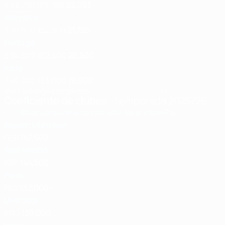
8
68,750
176,750
22,093
3
Alemania
7
56,500
152,500
21,785
4
Portugal
5
34,500
102,500
20,500
5
Italia
7
48,000
133,000
19,000
Ver rankings completos
Última actualización:
Coeficiente de clubes
- temporada 2025/26
País
Descubra cómo se calculan los puntos
Pts
1
Bayern München
GER
147,500
2
Real Madrid
ESP
144,500
3
Paris
FRA
132,000
4
Liverpool
ENG
130,000
5