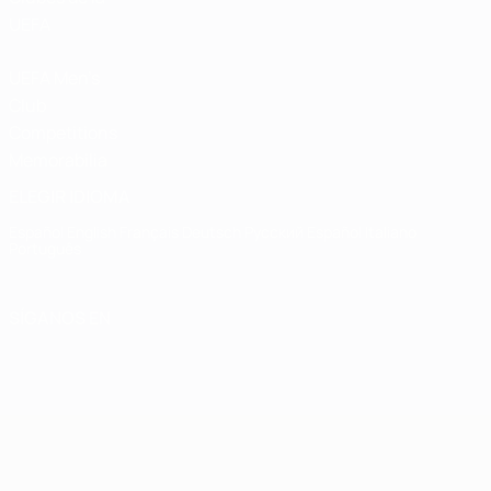
UEFA
UEFA Men's
Club
Competitions
Memorabilia
ELEGIR IDIOMA
Español
English
Français
Deutsch
Русский
Español
Italiano
Português
SÍGANOS EN