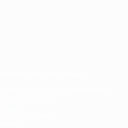
masculinas de
clubes de la
UEFA
Resultado
Lo último de la UEFA
Así quedan
Resultad
Champions League, la
del sorteo
los play-
del sorte
Europa League y la
de los
Conference League.
offs de la
de los pla
play-offs
Champions
offs de la
de la
League
Conferen
Europa
League
League
Ranking de coeficientes
Masculino
Femenino
Fútbol sala
Coeficiente de clubes por federaciones
-
temporada 2025/26 (PRE)
Equipos
Bonus
Pts
Pro
1
Inglaterra
9
99,625
258,125
28,680
2
España