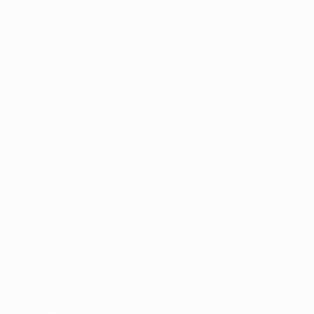
UEFA.tv
MyUEFA
Calendario de
UC3
partidos
Rankings
Entradas /
Hospitalidad
Tienda de las
fútbol de
selecciones
nacionales
Tienda de
Competiciones
Masculinas de
Clubes de la