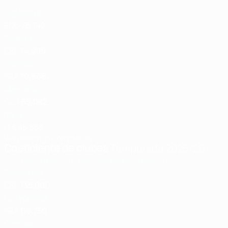
País
Total
1
Inglaterra
ENG
75,749
2
España
ESP
74,999
3
Francia
FRA
70,666
4
Alemania
GER
65,082
5
Italia
ITA
45,583
Ver rankings completos
Última actualización:
Coeficiente de clubes
Temporada 2025/26
País
Descubra cómo se calculan los puntos
Pts
1
Barcelona
ESP
135,000
2
OL Lyonnes
FRA
116,750
3
Chelsea