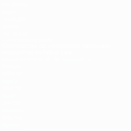
ENG
95,500
4
Bayern
GER
81,250
5
Arsenal
ENG
78,000
Ver rankings completos
Última actualización:
Coeficientes de selecciones nacionales
masculinas en fútbol sala
Descubra cómo se calculan los puntos
Pts
1
Portugal
2969,781
2
España
2840,787
3
Rusia*
2547,128
4
Kazajstán
2384,943
5
Ucrania