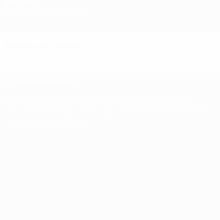
2344,186
Ver rankings completos
Última actualización:
Nuestro trabajo
Fútbol femenino
Mantente al día de las competiciones femeninas de clubes y
selecciones nacionales, y descubre cómo estamos desarrollando el
fútbol femenino en Europa.
Fútbol
femenino
Mantente al
día de las
competiciones
Resultado
femeninas de
Finales de la
Sorteo de la
clubes y
de la
segunda
selecciones
tercera
primera