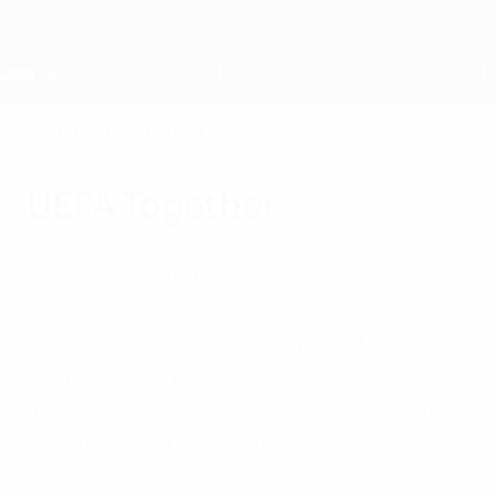
Saltar
al
contenido
principal
Home
Contenido de la página
UEFA Together
Mediante el intercambio de conocimientos
y experiencia de la UEFA y sus
federaciones miembro con nuestras cinco
confederaciones hermanas y sus
asociaciones, UEFA Together contribuye al
desarrollo global del fútbol.