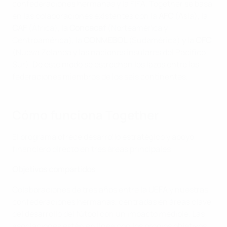
confederaciones hermanas y la FIFA, Together se basa
en las colaboraciones existentes con la
AFC
(Asia), la
CAF
(África), la
Concacaf
(Norteamérica y
Centroamérica), la
CONMEBOL
(Sudamérica) y la
OFC
(Nueva Zelanda y las naciones insulares del Pacífico
Sur). De este modo se estrechan los lazos entre las
federaciones miembros de los seis continentes.
Cómo funciona Together
El programa ofrece desarrollo estratégico y apoyo
financiero directo en tres áreas principales:
Objetivos compartidos
Colaboraciones de tres años entre la UEFA y nuestras
confederaciones hermanas, centradas en áreas clave
del desarrollo del fútbol con un impacto medible. Las
asociaciones están en línea con los propios objetivos