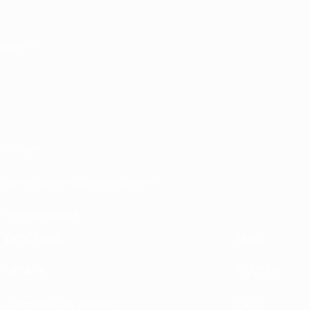
Saltar
al
contenido
principal
Home
Sobre
Desarrollando competiciones
Sostenibilidad
DESCUBRE
MÁS
UEFA.tv
MyUEFA
Calendario de partidos
UC3