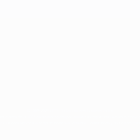
© 1998-2026 UEFA. Todos los derechos reservados
eticiones de la UEFA están protegidas por las marcas registradas y/o por el copyri
 UEFA.com significa la aceptación de sus Términos, Condiciones y Política de Priv