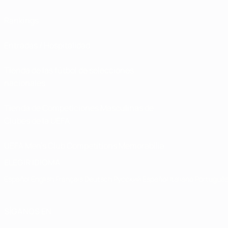
Rankings
Entradas / Hospitalidad
Tienda de las fútbol de selecciones
nacionales
Tienda de Competiciones Masculinas de
Clubes de la UEFA
UEFA Men's Club Competitions Memorabilia
ELEGIR IDIOMA
Español
English
Français
Deutsch
Русский
Español
Italiano
Portuguê
SÍGANOS EN