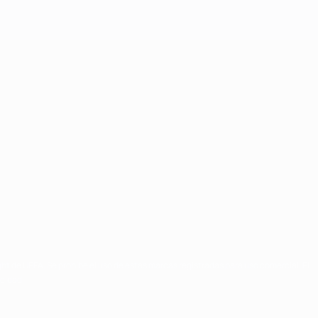
ght de UEFA. Se prohíbe el uso de estas marcas registradas para uso comercial. El
acidad.