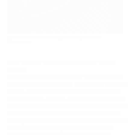
Buffon de celebración tras ganar la Copa Mundial
©Getty Images
Italia - Francia 1-1 (prórroga, Italia gana 5-3 en los
penaltis
)
Final de la Copa Mundial de la FIFA, 9 de julio de 2006
Buffon sólo encajó dos tantos, uno en propia puerta de
Cristian Zaccardo y un penalti, cuando Italia ganó la
Copa Mundial en Alemania, realizando una actuación
destacada en la consecución del título con una parada
soberbia tras un testarazo de Zinédine Zidane en la
prórroga. No detuvo ningún lanzamiento en la tanda de
penalti, pero David Trezeguet se encontró con el
larguero para Francia e Italia convirtió los cinco