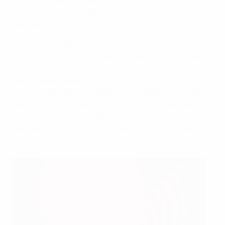
penaltis consiguiendo Buffon el mayor premio de su
carrera.
D
inamarca - Italia 2-2
Clasificatorios para la Copa Mundial de la
FIFA, 11 de
octubre de 2013
Buffon superó el récord del italiano Fabio Cannavaro
con 137 internacionalidades con la 'azurra'. "Esto es un
logro importante, pero no será mi último. Jugar para la
selección nacional es algo enorme para mí, es la
expresión más hermosa de nuestro fútbol", dijo Buffon.