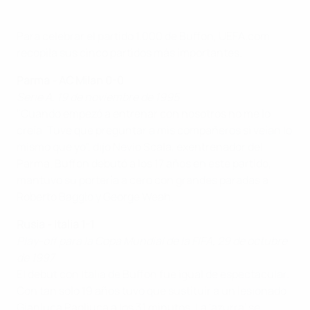
Para celebrar el partido 1.000 de Buffon, UEFA.com
recopila sus cinco partidos más importantes.
Parma - AC Milan 0-0
Serie A, 19 de noviembre de 1995
"Cuando empezó a entrenar con nosotros no me lo
creía. Tuve que preguntar a mis compañeros si veían lo
mismo que yo", dijo Nevio Scala, exentrenador del
Parma. Buffon debutó a los 17 años en este partido,
mantuvo su portería a cero con grandes paradas a
Roberto Baggio y George Weah.
Rusia - Italia 1-1
Play-off para la Copa Mundial de la FIFA, 29 de octubre
de 1997
El debut con Italia de Buffon fue igual de espectacular.
Con tan solo 19 años tuvo que sustituir a un lesionado
Gianluca Pagliuca a los 31 minutos. La 'azurra' se