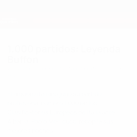
Saltar
al
contenido
Nations League y EURO Femenina
Consíguela
principal
Resultados y estadísticas de fútbol en directo
Clasificatorios Europeos
1.000 partidos: Leyenda
Buffon
viernes, 24 de marzo de 2017
por Paolo Menicucci en
Milán
El arquero italiano jugó su partido
profesional número 1.000 en los
Clasificatorios Europeos de Italia ante
Albania. Paolo Menicucci recopila sus
mejores noches.