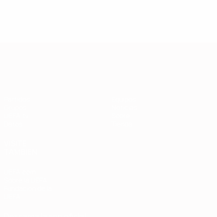
Clasificatorios Europeos
Partidos
Equipos
Grupos
Noticias
UEFA.tv
Sobre
Datos
Tienda
VISITE
TAMBIÉN
UEFA.com
Sobre la UEFA
Fundación de la
UEFA
Descarga la app oficial