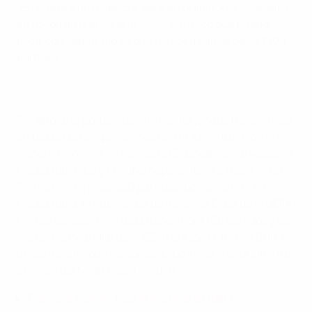
"En lo que a mí respecta, será un gran honor", aseguró
en rueda de prensa el jueves. "Lo único que puedo
decir con seguridad es que no voy a sumar otros 1000
partidos".
Por ahora, el portero de 39 años ha jugado 612 partidos
en todas las competiciones con la Juventus. Con la
'Vecchia Signora' ha ganado el Scudetto siete veces, la
Coppa Italia dos y la Supercopa de Italia cinco. Con el
Parma llegó a jugar 220 partidos, donde ganó una
Coppa Italia, la Supercopa de Italia y la Copa de la UEFA.
Con su selección ha disputado ahora 168 partidos y se
hizo con el Mundial de 2006. 612 + 220 + 168 = 1.000. El
único italiano que ha conseguido llegar a esta cifra fue
el héroe del Milan Paolo Maldini.
Gianluigi Buffon, buque insignia en Italia