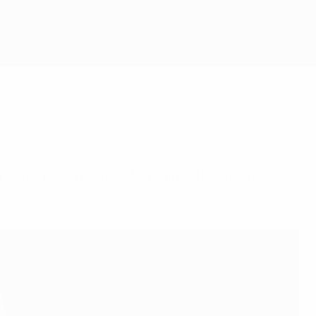
Consíguela
n domingo en el que Jermain Defoe regresó