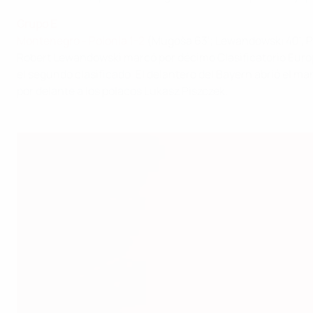
Grupo E
Montenegro - Polonia 1-2
(Mugoša 63'; Lewandowski 40', P
Robert Lewandowski marcó por décimo Clasificatorio Europe
el segundo clasificado. El delantero del Bayern abrió el 
por delante a los polacos Lukasz Piszczek.