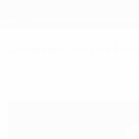
Saltar
al
contenido
Nations League y EURO Femenina
principal
Resultados y estadísticas de fútbol en directo
Clasificatorios Europeos
Jornada propicia para Alem
domingo, 26 de marzo de 2017
La selección germana se impuso en Azerbaiyán
con gol a la selección inglesa y Polonia se i