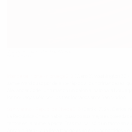
Ward marcó para Irlanda del Norte
©Getty Images
Irlanda del Norte - Noruega 2-0
(Ward 2', Washington 33')
Jamie Ward puso por delante rápido a los norirlandeses, q
Alexander Søderlund mandó un balón al palo para Noruega
los noruegos sólo con los tres logrados ante San Marino.
San Marino - República Checa 0-6
(Barák 17', 24', Darida 1
La República Checa había igualado sus mejores goleadas en
tantos en la primera parte. Tras marcar sólo un tanto en 
Antonín Barák, que lleva tres goles en sus dos partidos y 