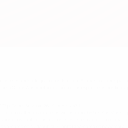
ue son segundos de grupo por detrás de Alemania a cinco punt
 pero Conor Washington acabó con las esperanzas nórdicas gar
9' 77'p, Gebre Selassie 26', Krmenčik 43')
 sus dos últimas visitas con victorias por 0-7 en San Marino,
sus primeros cuatro clasificatorios en este grupo, el combina
que ya marcó en su debut, el 1-1 ante Dinamarca de noviembre.