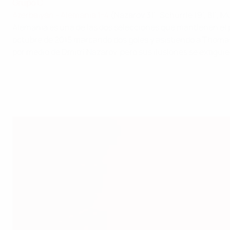
Grupo C
Azerbaiyán - Alemania 1-4
(Nazarov 31'; Schürrle 19', 81', M
Alemania es una de las dos selecciones que mantienen el pl
octubre de 2015 marcando dos goles y asistiendo a Thoma
por medio de Dmitri Nazarov, pero sus ilusiones se extigui