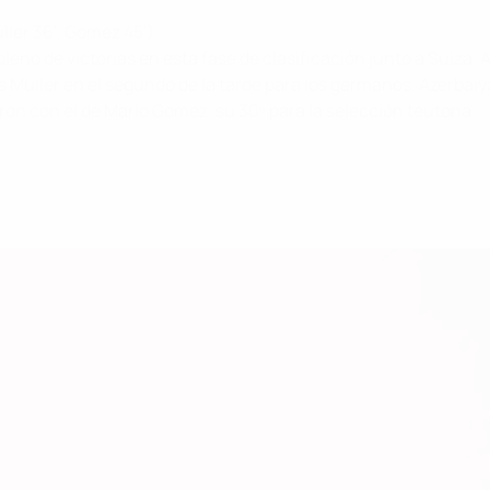
üller 36', Gomez 45')
eno de victorias en esta fase de clasificación junto a Suiza. A
s Müller en el segundo de la tarde para los germanos. Azerb
eron con el de Mario Gomez, su 30º para la selección teutona.