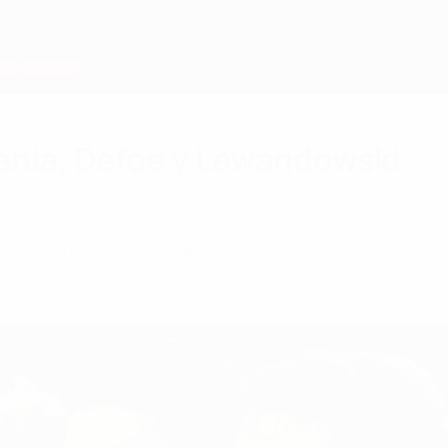
ania, Defoe y Lewandowski
 y suma cinco triunfos en cinco partidos tras u
mpuso en Montenegro.