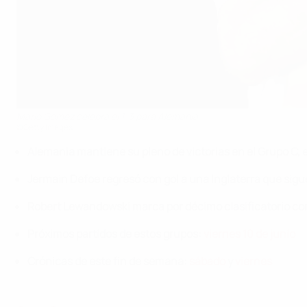
Mario Gomez celebra el 1-3 para Alemania
©Getty Images
Alemania mantiene su pleno de victorias en el Grupo C,
Jermain Defoe regresó con gol a una Inglaterra que sig
Robert Lewandowski marca por décimo clasificatorio con
Próximos partidos de estos grupos:
viernes 10 de junio
Crónicas de este fin de semana:
sábado
y
viernes