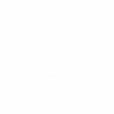
próximos partidos.
Todo sobre los Clasificatorios Europeos para el Mundial
Todos los partidos comienzan a las 20:45 HEC si no se
indica lo contrario
Partidos de la Jornada 6
Martes 9 de septiembre de 2025
D
Azerbaiyán - Ucrania
(18:00)
F
Armenia - República de Irlanda
(18:00)
D
Francia - Islandia
F
Hungría - Portugal
H
Bosnia y Herzegovina - Austria