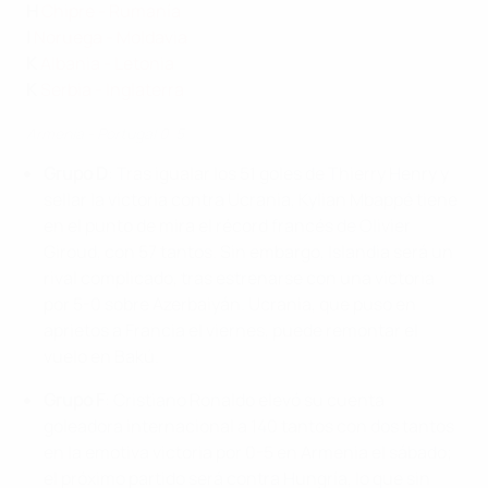
H
Chipre - Rumanía
I
Noruega - Moldavia
K
Albania - Letonia
K
Serbia - Inglaterra
Armenia - Portugal 0-5
Grupo D
: Tras igualar los 51 goles de Thierry Henry y
sellar la victoria contra Ucrania, Kylian Mbappé tiene
en el punto de mira el récord francés de Olivier
Giroud, con 57 tantos. Sin embargo, Islandia será un
rival complicado, tras estrenarse con una victoria
por 5-0 sobre Azerbaiyán. Ucrania, que puso en
aprietos a Francia el viernes, puede remontar el
vuelo en Bakú.
Grupo F
: Cristiano Ronaldo elevó su cuenta
goleadora internacional a 140 tantos con dos tantos
en la emotiva victoria por 0-5 en Armenia el sábado;
el próximo partido será contra Hungría, lo que sin