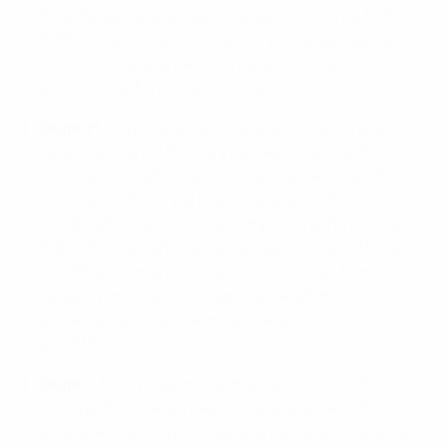
duda despertará recuerdos especiales. En la EURO
2016, Ronaldo marcó dos goles y Portugal logró un
empate 3-3
que le permitió pasar a la fase
eliminatoria. El resto es historia.
Grupo H
: La primera clasificada se enfrenta a la
segunda cuando Bosnia y Herzegovina (cuatro
victorias en cuatro partidos) reciba a Austria (tres
victorias en tres), y al menos una de los dos
combinados verá cómo se rompe su racha invicta.
Edin Džeko, un año más joven que Cristiano Ronaldo,
con 39 años, marcó dos goles contra San Marino el
sábado y anotó el único tanto en el último
enfrentamiento entre ambas selecciones en Zenica
en 2018.
Grupo I
: Erling Haaland ha marcado en los últimos
siete partidos de Noruega (nueve goles en total) y
estará decidido a prolongar esa racha en casa ante