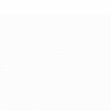
Clasificatorios Europeos
Partidos
Equipos
Grupos
Noticias
UEFA.tv
Sobre
Datos
Tienda
VISITE
TAMBIÉN
UEFA.com
Sobre la UEFA
Fundación de la
UEFA
Descarga la app oficial