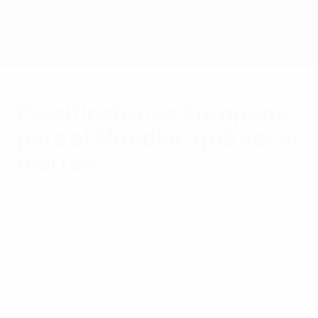
Saltar
al
contenido
Nations League y EURO Femenina
Consíguela
principal
Resultados y estadísticas de fútbol en directo
Clasificatorios Europeos
Clasificatorios Europeos
para el Mundial: qué ver el
martes
lunes, 8 de septiembre de 2025
Mbappé, Cristiano Ronaldo y Haaland
vuelven a la acción este martes con un
interesante duelo entre Serbia e Inglaterra
para cerrar la sexta jornada.