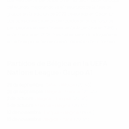
Los 'Red Devils' participaron en su decimoquinta Copa
del Mundo, mejorando ya el resultado de la fase de
grupos en la edición de 2022 celebrada en Catar. En
dos ocasiones cayeron derrotados ante los futuros
campeones en semifinales, ante Argentina en 1986 y
ante Francia en 2018, tras haber vencido a Inglaterra
en la final por el tercer puesto de este último torneo.
Partidos de Bélgica en la UEFA
Nations League: Grupo A1
25 de septiembre
:
Italia - Bélgica
(20:45)
28 de septiembre
:
Bélgica - Francia
(20:45)
2 de octubre
:
Bélgica - Turquía
(20:45)
5 de octubre
:
Francia - Bélgica
(20:45)
12 de noviembre
:
Turquía - Bélgica
(18:00)
15 de noviembre
:
Bélgica - Italia
(20:45)