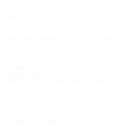
Capitán
: Youri Tielemans
Participaciones en el Mundial
: 15
Mejor actuación
: tercer puesto (2018)
Partidos de Bélgica en el Mundial
Primera del Grupo G
15 de junio
: Bélgica - Egipto 1-1 (Seattle)
21 de junio
: Bélgica - Irán 0-0 (Los Ángeles)
27 de junio
: Nueva Zelanda - Bélgica 1-5 (Vancouver)
Fase eliminatoria
1 de julio, dieciseisavos de final
: Bélgica - Senegal 3-2,
t.p (Seattle)
7 de julio, octavos de final
: Estados Unidos - Bélgica 4-1
(Seattle)