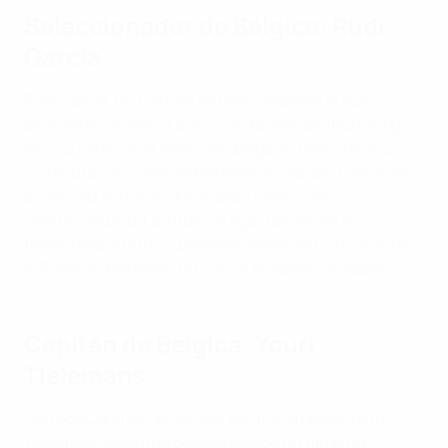
Seleccionador de Bélgica: Rudi
Garcia
Rudi García, un francés de padre español al que
bautizaron en honor a un ciclista alemán (Rudi Altig),
se hizo cargo de la selección belga en enero de 2025.
Su reputación como entrenador se disparó tras llevar
al Lille (equipo en el que había jugado como
centrocampista) al título de liga francés en la
temporada 2010/11, y posteriormente se hizo cargo de
la Roma, el Marseille, el Lyon, el Al-Nassr y el Napoli.
Capitán de Bélgica: Youri
Tielemans
Con solo 29 años, el versátil centrocampista Youri
Tielemans lleva una década siendo un fijo en la