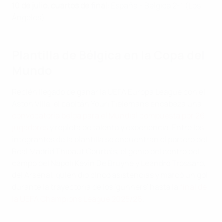
10 de julio, cuartos de final
: España - Bélgica 2-1 (Los
Ángeles)
Plantilla de Bélgica en la Copa del
Mundo
Recién llegado de ganar la UEFA Europa League con el
Aston Villa, el capitán Youri Tielemans encabeza una
convocatoria belga para el Mundial compuesta por 26
jugadores
y repleta de talento y experiencia. Entre los
integrantes de la plantilla se encuentran el portero del
Real Madrid Thibaut Courtois, el genio del centro del
campo del Napoli Kevin De Bruyne y Leandro Trossard,
del Arsenal, quien dio cinco asistencias y marcó un gol
durante la trayectoria de los 'gunners' hasta la
final de
la UEFA Champions League 2025/26
.