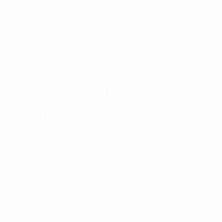
Saltar
al
contenido
Nations League y EURO Femenina
Consíguela
principal
Resultados y estadísticas de fútbol en directo
Clasificatorios Europeos
Bélgica en el Mundial
2026: plantilla,
calendario, grupo e
historia
martes, 7 de julio de 2026
Todo lo que necesitas saber sobre Bélgica
en el Mundial de 2026: calendario,
convocatoria, trayectoria en la fase de
clasificación, jugadores clave,