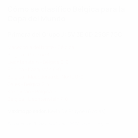
Cómo se clasificó Bélgica para la
Copa del Mundo
Primera del Grupo J: 5V 3E 0D 29GF 7GC
Macedonia del Norte - Bélgica 1-1
Bélgica - Gales 4-3
Liechtenstein - Bélgica 0-6
Bélgica - Kazajistán 6-0
Bélgica - Macedonia del Norte 0-0
Gales - Bélgica 2-4
Kazajistán - Bélgica 1-1
Bélgica - Liechtenstein 7-0
Máximo goleador
: Kevin De Bruyne (6 goles)
El camino de Bélgica al Mundial 2026: todos los goles