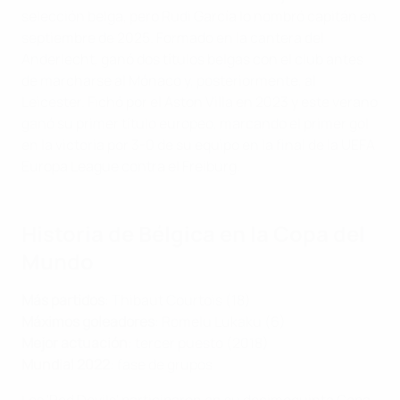
selección belga, pero Rudi García lo nombró capitán en
septiembre de 2025. Formado en la cantera del
Anderlecht, ganó dos títulos belgas con el club antes
de marcharse al Mónaco y, posteriormente, al
Leicester. Fichó por el Aston Villa en 2023 y este verano
ganó su primer título europeo, marcando el primer gol
en la victoria por 3-0 de su equipo en la final de la UEFA
Europa League contra el Freiburg.
Historia de Bélgica en la Copa del
Mundo
Más partidos
: Thibaut Courtois (18)
Máximos goleadores
: Romelu Lukaku (6)
Mejor actuación
: tercer puesto (2018)
Mundial 2022
: fase de grupos