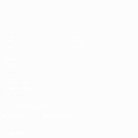
Clasificatorios Europeos
Partidos
Equipos
Grupos
Noticias
UEFA.tv
Sobre
Datos
Tienda
VISITE
TAMBIÉN
UEFA.com
Sobre la UEFA
Fundación de la
UEFA
Descarga la app oficial
Privacidad