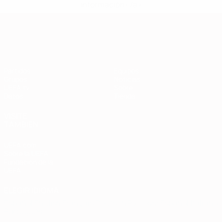
información</a>
Clasificatorios Europeos
Partidos
Equipos
Grupos
Noticias
UEFA.tv
Sobre
Datos
Tienda
VISITE
TAMBIÉN
UEFA.com
Sobre la UEFA
Fundación de la
UEFA
ELEGIR IDIOMA
Español
English
Français
Deutsch
Русский
Español
Italiano
Português