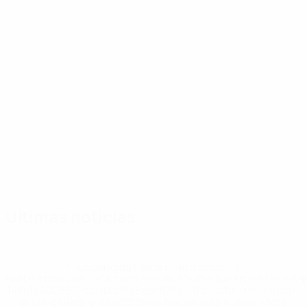
Comparar
Enfrentamiento
Enfrentamiento
estadísticas
directo
directo
de equipo
Turquía
Elige una
Turquía
Estados
selección
Unidos
vs
vs
Plantilla
Abdülkerim
Ahmed
Altay
Arda Güler
Atakan
Centrocampista
Bardakcı
Kutucu
Bayındır
Karazor
Defensa
Centrocampista
Portero
Centrocampi
Últimas noticias
* Suspendida hasta nuevo aviso. <a
href='https://es.uefa.com/insideuefa/mediaservices/medi
148df3492859-aef1bad645a5-1000--fifa-uefa-suspenden-
a-los-clubes-y-selecciones-nacionales-rusas/'>Más