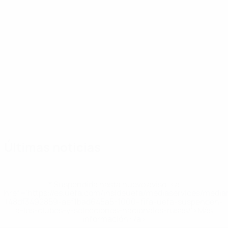
Comparar
Enfrentamiento directo
Enfrentamiento 
estadísticas
Bosnia y
Elige una
Bosnia y
de equipo
Herzegovina
selección
Herzegovina
vs
vs
Plantilla
Alajbegović
Bajraktarević
Barišić
Bašić
Baždar
B
Centrocampista
Delantero
Defensa
Centrocampista
Delantero
C
Últimas noticias
* Suspendida hasta nuevo aviso. <a
href='https://es.uefa.com/insideuefa/mediaservices/medi
148df3492859-aef1bad645a5-1000--fifa-uefa-suspenden-
a-los-clubes-y-selecciones-nacionales-rusas/'>Más
información</a>