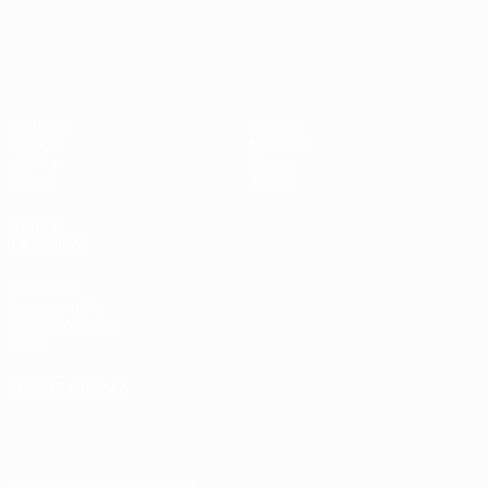
Clasificatorios Europeos
Partidos
Equipos
Grupos
Noticias
UEFA.tv
Sobre
Datos
Tienda
VISITE
TAMBIÉN
UEFA.com
Sobre la UEFA
Fundación de la
UEFA
ELEGIR IDIOMA
Español
English
Français
Deutsch
Русский
Español
Italiano
Português