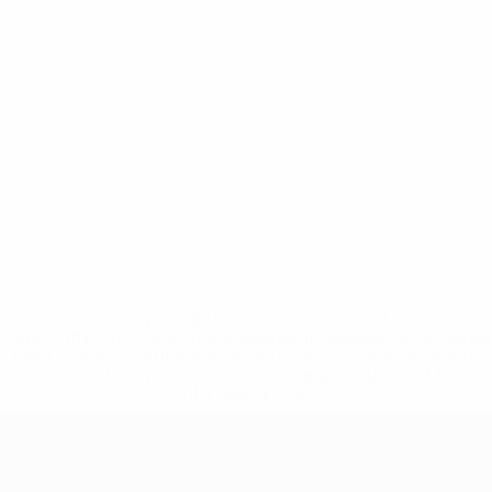
* Suspendida hasta nuevo aviso. <a
href='https://es.uefa.com/insideuefa/mediaservices/medi
148df3492859-aef1bad645a5-1000--fifa-uefa-suspenden-
a-los-clubes-y-selecciones-nacionales-rusas/'>Más
información</a>
Clasificatorios Europeos