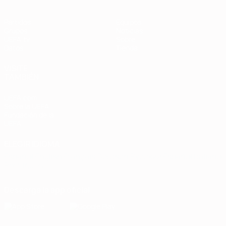
Partidos
Equipos
Grupos
Noticias
UEFA.tv
Sobre
Datos
Tienda
VISITE
TAMBIÉN
UEFA.com
Sobre la UEFA
Fundación de la
UEFA
ELEGIR IDIOMA
Español
English
Français
Deutsch
Русский
Español
Italiano
Português
Descarga la app oficial