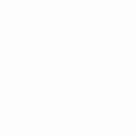
FECHA DE NACIMIENTO
23/8/2001 (24)
Estadísticas clave
Ver todas las estadísticas
5
425
Partidos disputados
Minutos jugados
85 media por partido
0
0
Goles
Asistencias
84%
30,61
Precisión en el pase (%)
Velocidad máxima (km/h)
28,5 media por partido
54,5
1
Distancia recorrida (km)
Tarjetas amarillas
10,9 media por partido
0,2 media por partido
0
Tarjetas rojas