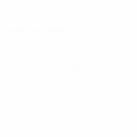
FECHA DE NACIMIENTO
08/7/2000 (26)
Estadísticas clave
Ver todas las estadísticas
1
90
Partidos disputados
Minutos jugados
0
3
Goles
Paradas
1
65%
Porterías a cero
Precisión en el pase (%)
23,87
4,49
Velocidad máxima (km/h)
Distancia recorrida (km)
0
0
Tarjetas amarillas
Tarjetas rojas