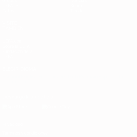
Grupos
Noticias
UEFA.tv
Sobre
Datos
Tienda
VISITE
TAMBIÉN
UEFA.com
Sobre la UEFA
Fundación de la
UEFA
ELEGIR IDIOMA
Español
English
Français
Deutsch
Русский
Español
Italiano
Português
Descarga la app oficial
Privacidad
Términos y condiciones