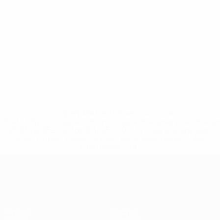
* Suspendida hasta nuevo aviso. <a
href='https://es.uefa.com/insideuefa/mediaservices/medi
148df3492859-aef1bad645a5-1000--fifa-uefa-suspenden-
a-los-clubes-y-selecciones-nacionales-rusas/'>Más
información</a>
Clasificatorios Europeos
Partidos
Equipos