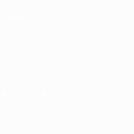
VISITE
TAMBIÉN
UEFA.com
Sobre la UEFA
Fundación de la
UEFA
ELEGIR IDIOMA
Español
English
Français
Deutsch
Русский
Español
Italiano
Português
Descarga la app oficial
Privacidad
Términos y condiciones
Política de cookies